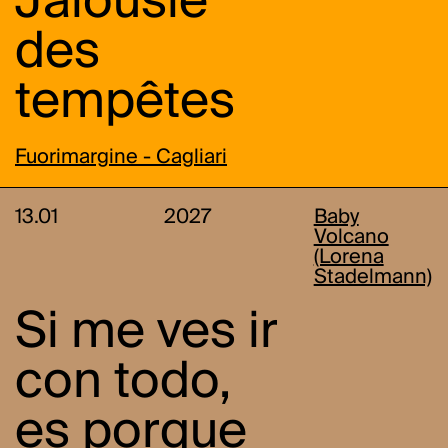
Jalousie
des
tempêtes
Fuorimargine - Cagliari
13.01
2027
Baby
Volcano
(Lorena
Stadelmann)
Si me ves ir
con todo,
es porque