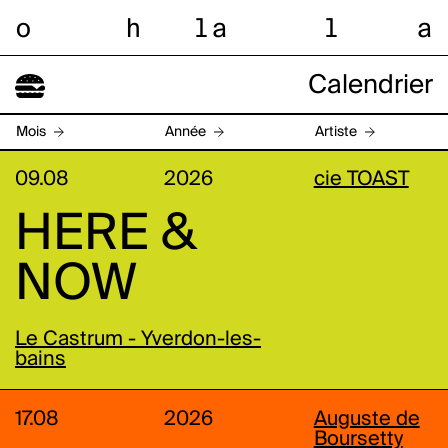
o
h
l
a
l
a
Calendrier
Mois
Année
Artiste
09.08
2026
cie TOAST
HERE &
NOW
Le Castrum - Yverdon-les-
bains
17.08
2026
Auguste de
Boursetty