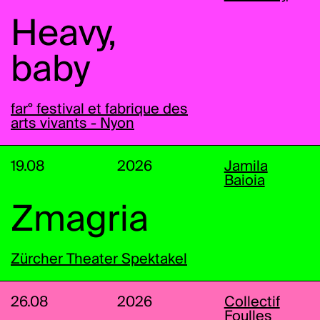
Heavy,
baby
far° festival et fabrique des
arts vivants - Nyon
19.08
2026
Jamila
Baioia
Zmagria
Zürcher Theater Spektakel
26.08
2026
Collectif
Foulles