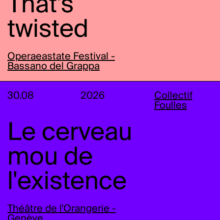
That's
twisted
Operaeastate Festival -
Bassano del Grappa
30.08
2026
Collectif
Foulles
Le cerveau
mou de
l'existence
Théâtre de l'Orangerie -
Genève