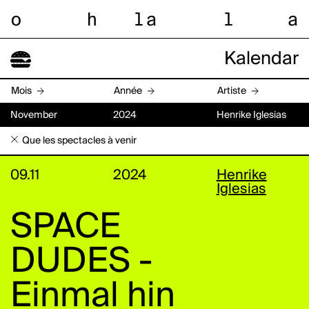
o
h
l
a
l
a
Kalendar
Mois
Année
Artiste
November
2024
Henrike Iglesias
Que les spectacles à venir
09.11
2024
Henrike
Iglesias
SPACE
DUDES -
Einmal hin