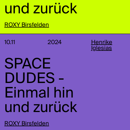
und zurück
ROXY Birsfelden
10.11
2024
Henrike
Iglesias
SPACE
DUDES -
Einmal hin
und zurück
ROXY Birsfelden