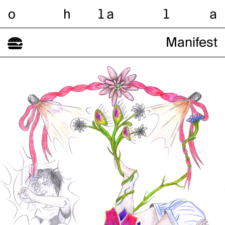
o
h
l
a
l
a
Manifest