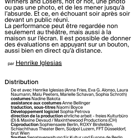
Winners and Losers, hot or not, une photo
ou pas une photo, et de les mener jusqu’à
l’absurde. Et ce, en échouant soir après soir
devant un public réuni.
La performance peut être regardée non
seulement au théâtre, mais aussi à la
maison sur l’écran. Il est possible de donner
des évaluations en appuyant sur un bouton,
aussi bien en direct qu’à distance.
Henrike Iglesias
par
Distribution
De et avec Henrike Iglesias (Anna Fries, Eva G. Alonso, Laura
Naumann, Malu Peeters, Marielle Schavan, Sophia Schroth)
costumes
Nadine Bakota
assistance aux costumes
Anne Bellinger
traduction, sous-titres
Naomi Boyce
Développement logiciel
Sophia Petrova
direction de la production
ehrliche arbeit - freies Kulturbüro
(D) & Maxine Devaud / Maxinthewood Productions (CH)
Coproduction
Sophiensaele Berlin, ROXY Birsfelden,
Schlachthaus Theater Bern, Südpol Luzern, FFT Düsseldorf,
brut Wien
Soutien
Senatsverwaltung für Kultur und Europa de Berlin,