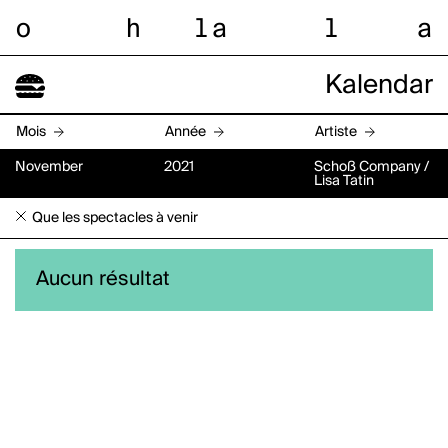
o
h
l
a
l
a
Kalendar
Mois
Année
Artiste
November
2021
Schoß Company /
Lisa Tatin
Que les spectacles à venir
Aucun résultat