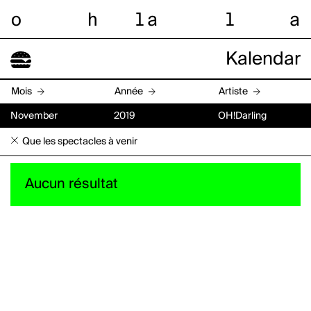
o
h
l
a
l
a
Kalendar
Mois
Année
Artiste
November
2019
OH!Darling
Que les spectacles à venir
Aucun résultat