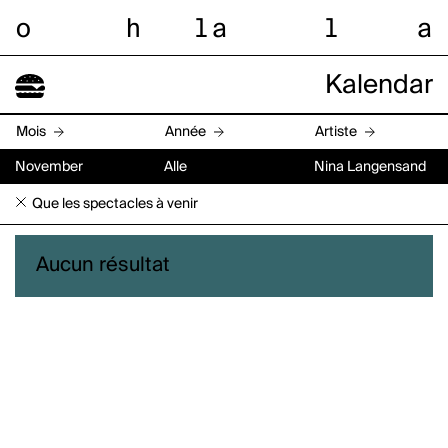
o
h
l
a
l
a
Kalendar
Mois
Année
Artiste
November
Alle
Nina Langensand
Que les spectacles à venir
Aucun résultat