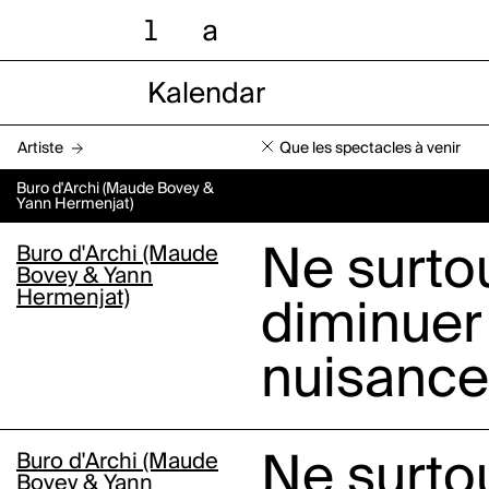
l
a
Kalendar
Artiste
Que les spectacles à venir
Buro d'Archi (Maude Bovey &
Yann Hermenjat)
Buro d'Archi (Maude
Ne surto
Bovey & Yann
Hermenjat)
diminuer
nuisance
Buro d'Archi (Maude
Ne surto
Bovey & Yann