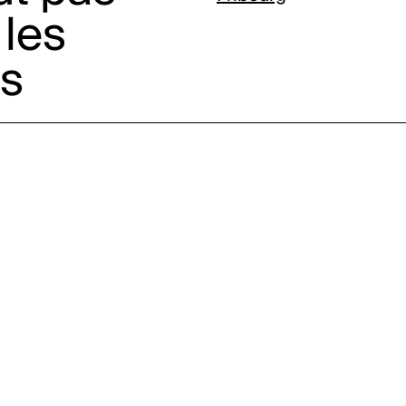
 les
s