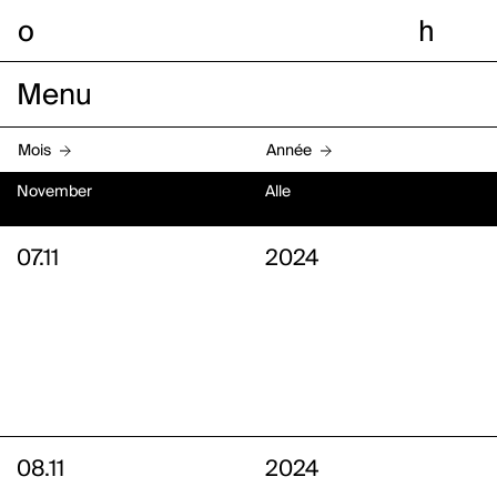
o
h
Menu
Mois
Année
November
Alle
07.11
2024
08.11
2024