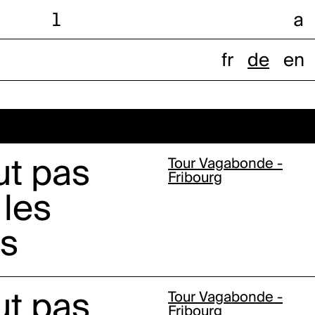
l
a
fr
de
en
ut pas
Tour Vagabonde -
Fribourg
 les
s
ut pas
Tour Vagabonde -
Fribourg