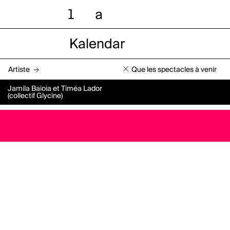
l
a
Kalendar
Artiste
Que les spectacles à venir
Jamila Baioia et Timéa Lador
(collectif Glycine)