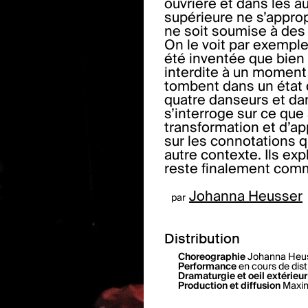
ouvrière et dans les 
supérieure ne s’appro
ne soit soumise à des 
On le voit par exemple 
été inventée que bien 
interdite à un moment
tombent dans un état d
quatre danseurs et da
s’interroge sur ce que
transformation et d’ap
sur les connotations 
autre contexte. Ils ex
reste finalement com
Johanna Heusser
par
Distribution
Choreographie
Johanna Heu
Performance
en cours de dist
Dramaturgie et oeil extérieur
Production et diffusion
Maxin