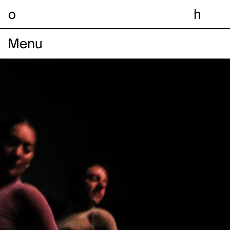
o
h
Menu