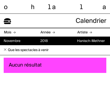
o
h
l
a
l
a
Calendrier
Mois
Année
Artiste
Novembre
2018
Hanisch-Methner
Que les spectacles à venir
Aucun résultat