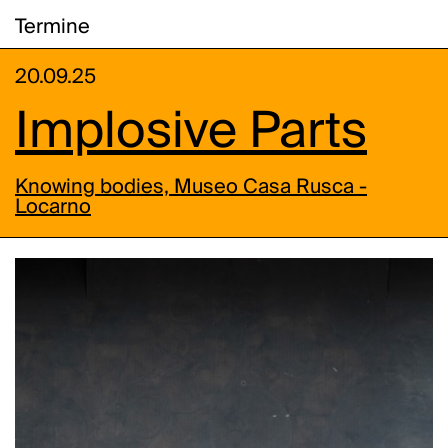
Termine
20.09.25
Implosive Parts
Knowing bodies, Museo Casa Rusca -
Locarno