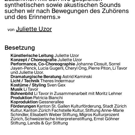
synthetischen sowie akustischen Sounds
suchen wir nach Bewegungen des Zuhörens
und des Erinnerns.»
Juliette Uzor
von
Besetzung
Künstlerische Leitung
Juliette Uzor
Konzept / Choreografie
Juliette Uzor
Performance, Co-Choreographie
Johanne Closuit, Sorrel
Jayen-Penck, Lucia Gugerli, Cheryl Ong, Pierre Piton, Li Tavor
und Juliette Uzor.
Dramaturgische Beratung
Astrid Kaminski
Licht / Technik
Theres Indermaur
Kostüme / Styling
Sven Gex
Musik
Li Tavor
Bühnenbild
Li Tavor in Zusammenarbeit mit Moritz Lehner
Produktion
Patricia Bianchi
Koproduktion
Gessnerallee
Förderungen
Kanton St. Gallen Kulturförderung, Stadt Zürich
Kultur, Kanton Zürich Fachstelle Kultur, Stiftung Anne-Marie
Schindler, Elisabeth Weber Stiftung, Migros Kulturprozent
Zürich, Schweizerische Interpretenstiftung, Ernst Göhner
Stiftung, Landis & Gyr Stiftung