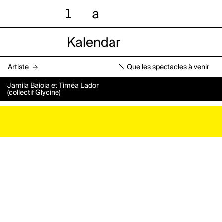
l
a
Kalendar
Artiste
Que les spectacles à venir
Jamila Baioia et Timéa Lador
(collectif Glycine)