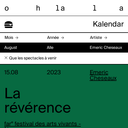
o
h
l
a
l
a
Kalendar
Mois
Année
Artiste
August
Alle
Emeric Cheseaux
Que les spectacles à venir
15.08
2023
Emeric
Cheseaux
La
révérence
far° festival des arts vivants -