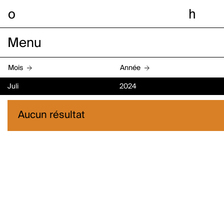
o
h
Menu
Mois
Année
Juli
2024
Aucun résultat