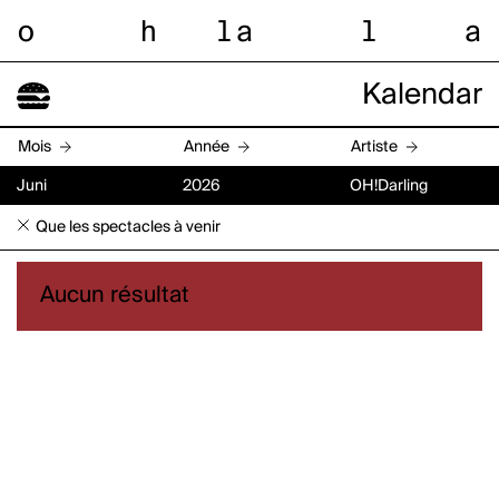
o
h
l
a
l
a
Kalendar
Mois
Année
Artiste
Juni
2026
OH!Darling
Que les spectacles à venir
Aucun résultat