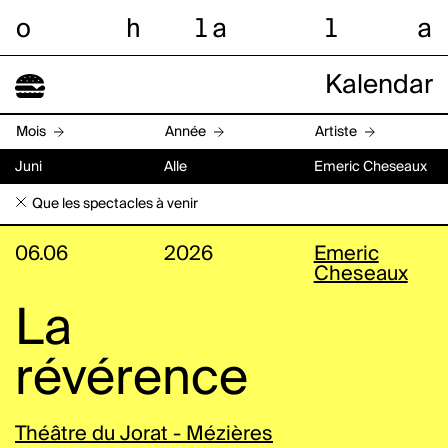
o
h
l
a
l
a
Kalendar
Mois
Année
Artiste
Juni
Alle
Emeric Cheseaux
Que les spectacles à venir
06.06
2026
Emeric
Cheseaux
La
révérence
Théâtre du Jorat - Mézières