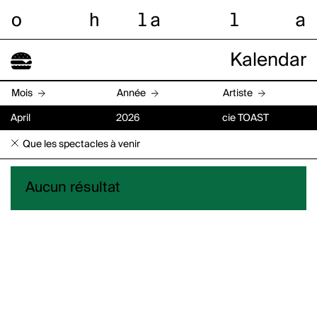
o
h
l
a
l
a
Kalendar
Mois
Année
Artiste
April
2026
cie TOAST
Que les spectacles à venir
Aucun résultat