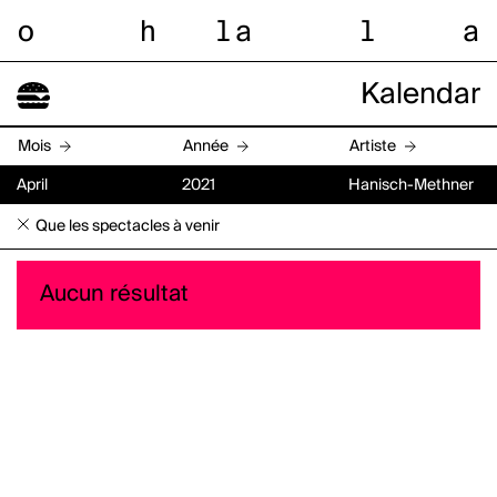
o
h
l
a
l
a
Kalendar
Mois
Année
Artiste
April
2021
Hanisch-Methner
Que les spectacles à venir
Aucun résultat