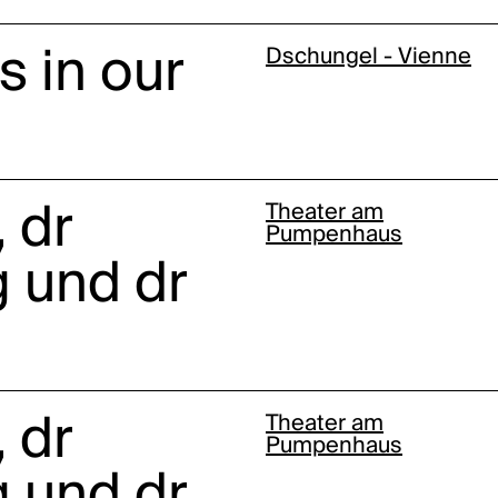
s in our
Dschungel - Vienne
 dr
Theater am
Pumpenhaus
 und dr
 dr
Theater am
Pumpenhaus
 und dr