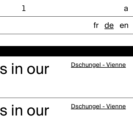
l
a
fr
de
en
s in our
Dschungel - Vienne
s in our
Dschungel - Vienne