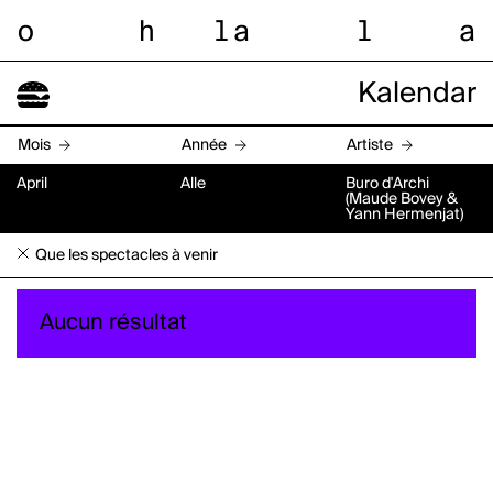
o
h
l
a
l
a
Kalendar
Mois
Année
Artiste
April
Alle
Buro d'Archi
(Maude Bovey &
Yann Hermenjat)
Que les spectacles à venir
Aucun résultat