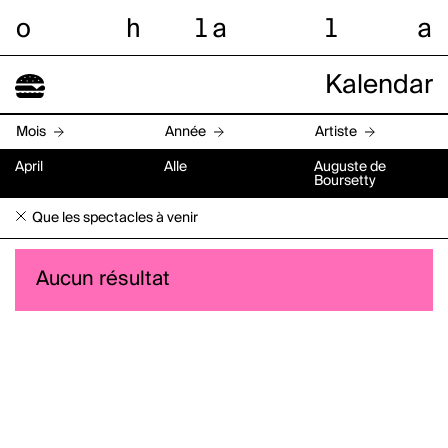
o
h
l
a
l
a
Kalendar
Mois
Année
Artiste
April
Alle
Auguste de
Boursetty
Que les spectacles à venir
Aucun résultat