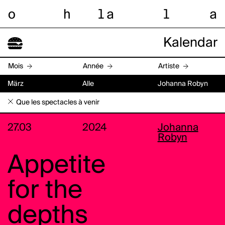
o
h
l
a
l
a
Kalendar
Mois
Année
Artiste
März
Alle
Johanna Robyn
Que les spectacles à venir
27.03
2024
Johanna
Robyn
Appetite
for the
depths