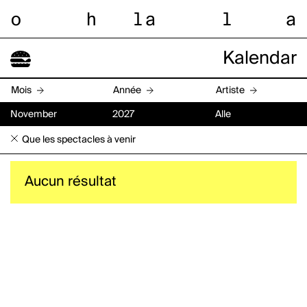
o
h
l
a
l
a
Kalendar
Mois
Année
Artiste
November
2027
Alle
Que les spectacles à venir
Aucun résultat