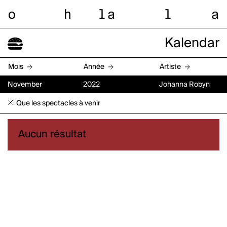
o
h
l
a
l
a
Kalendar
Mois
Année
Artiste
November
2022
Johanna Robyn
Que les spectacles à venir
Aucun résultat