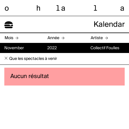
o
h
l
a
l
a
Kalendar
Mois
Année
Artiste
November
2022
Collectif Foulles
Que les spectacles à venir
Aucun résultat