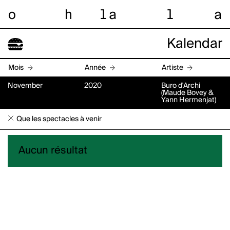
o
h
l
a
l
a
Kalendar
Mois
Année
Artiste
November
2020
Buro d'Archi
(Maude Bovey &
Yann Hermenjat)
Que les spectacles à venir
Aucun résultat