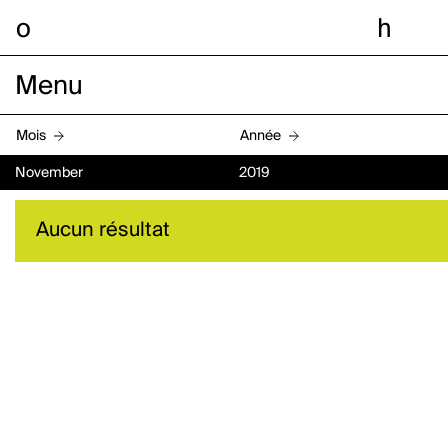
o
h
Menu
Mois
Année
November
2019
Aucun résultat