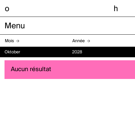
o
h
Menu
Mois
Année
Oktober
2028
Aucun résultat