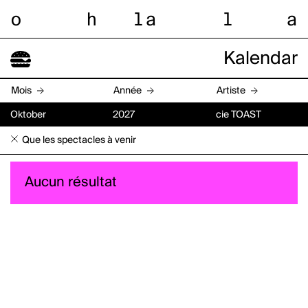
o
h
l
a
l
a
Kalendar
Mois
Année
Artiste
Oktober
2027
cie TOAST
Que les spectacles à venir
Aucun résultat