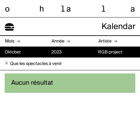
o
h
l
a
l
a
Kalendar
Mois
Année
Artiste
Oktober
2023
RGB project
Que les spectacles à venir
Aucun résultat