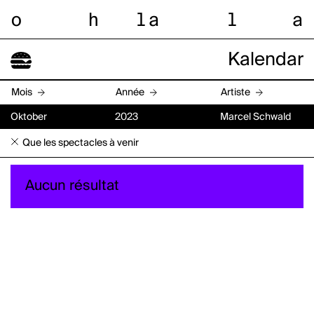
o
h
l
a
l
a
Kalendar
Mois
Année
Artiste
Oktober
2023
Marcel Schwald
Que les spectacles à venir
Aucun résultat