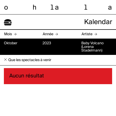
o
h
l
a
l
a
Kalendar
Mois
Année
Artiste
Oktober
2023
Baby Volcano
(Lorena
Stadelmann)
Que les spectacles à venir
Aucun résultat