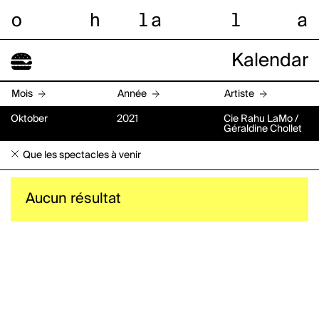
o
h
l
a
l
a
Kalendar
Mois
Année
Artiste
Oktober
2021
Cie Rahu LaMo /
Géraldine Chollet
Que les spectacles à venir
Aucun résultat