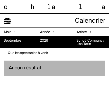
o
h
l
a
l
a
Calendrier
Mois
Année
Artiste
Septembre
2026
Schoß Company /
Lisa Tatin
Que les spectacles à venir
Aucun résultat