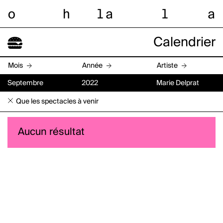
o
h
l
a
l
a
Calendrier
Mois
Année
Artiste
Septembre
2022
Marie Delprat
Que les spectacles à venir
Aucun résultat