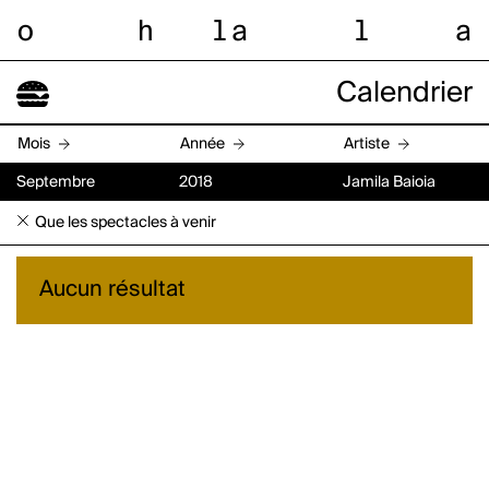
o
h
l
a
l
a
Calendrier
Mois
Année
Artiste
Septembre
2018
Jamila Baioia
Que les spectacles à venir
Aucun résultat