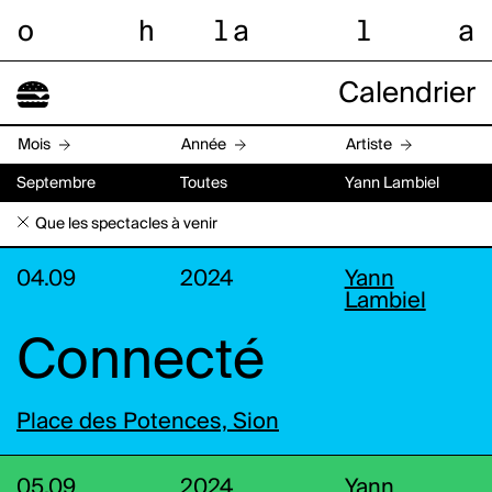
o
h
l
a
l
a
Calendrier
Mois
Année
Artiste
Septembre
Toutes
Yann Lambiel
Que les spectacles à venir
04.09
2024
Yann
Lambiel
Connecté
Place des Potences, Sion
05.09
2024
Yann