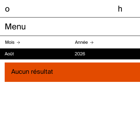
o
h
Menu
Mois
Année
Août
2026
Aucun résultat