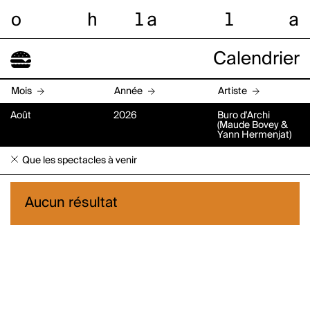
o
h
l
a
l
a
Calendrier
Mois
Année
Artiste
Août
2026
Buro d'Archi
(Maude Bovey &
Yann Hermenjat)
Que les spectacles à venir
Aucun résultat