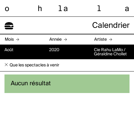
o
h
l
a
l
a
Calendrier
Mois
Année
Artiste
Août
2020
Cie Rahu LaMo /
Géraldine Chollet
Que les spectacles à venir
Aucun résultat