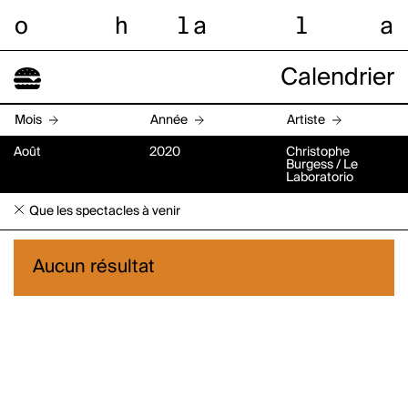
o
h
l
a
l
a
Calendrier
Mois
Année
Artiste
Août
2020
Christophe
Burgess / Le
Laboratorio
Que les spectacles à venir
Aucun résultat