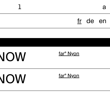
l
a
fr
de
en
 NOW
far° Nyon
 NOW
far° Nyon