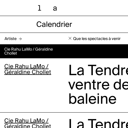
l
a
Calendrier
Artiste
Que les spectacles à venir
Cie Rahu LaMo / Géraldine
Chollet
Cie Rahu LaMo /
La Tendr
Géraldine Chollet
ventre de
baleine
Cie Rahu LaMo /
La Tendr
Géraldine Chollet