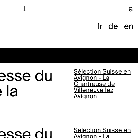
l
a
fr
de
en
esse du
Sélection Suisse en
Avignon - La
Chartreuse de
 la
Villeneuve lez
Avignon
esse du
Sélection Suisse en
Avignon - La