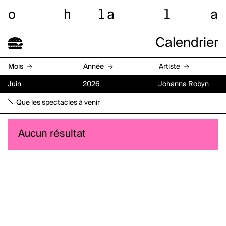
o
h
l
a
l
a
Calendrier
Mois
Année
Artiste
Juin
2026
Johanna Robyn
Que les spectacles à venir
Aucun résultat