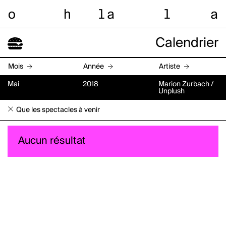
o
h
l
a
l
a
Calendrier
Mois
Année
Artiste
Mai
2018
Marion Zurbach /
Unplush
Que les spectacles à venir
Aucun résultat