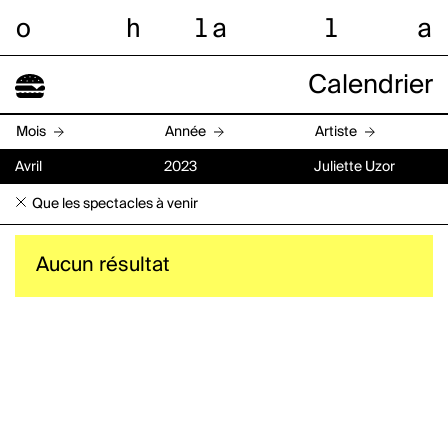
o
h
l
a
l
a
Calendrier
Mois
Année
Artiste
Avril
2023
Juliette Uzor
Que les spectacles à venir
Aucun résultat