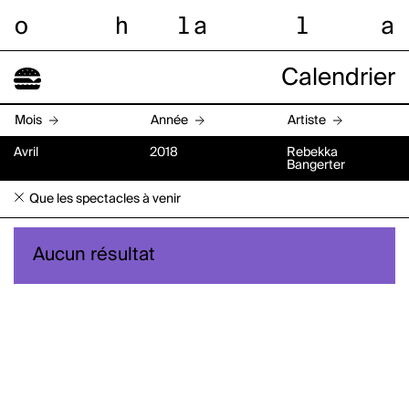
o
h
l
a
l
a
Calendrier
Mois
Année
Artiste
Avril
2018
Rebekka
Bangerter
Que les spectacles à venir
Aucun résultat