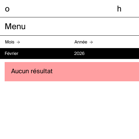
o
h
Menu
Mois
Année
Février
2026
Aucun résultat