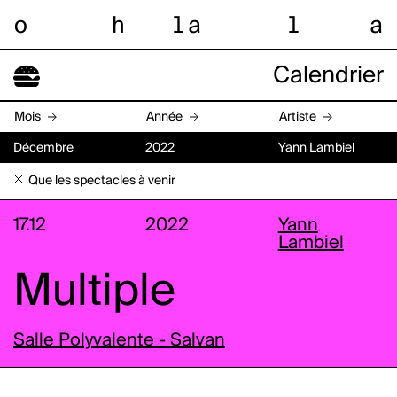
o
h
l
a
l
a
Calendrier
Mois
Année
Artiste
Décembre
2022
Yann Lambiel
Que les spectacles à venir
17.12
2022
Yann
Lambiel
Multiple
Salle Polyvalente - Salvan